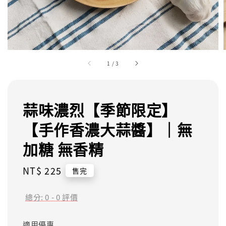
1
/
3
蒜味濃烈【季節限定】
【手作香濃大蒜醬】｜無
加糖 無香精
Regular
NT$ 225
售完
price
總分:
0
-
0
評價
適用優惠