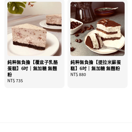
純粹無負擔【覆盆子乳酪
純粹無負擔【提拉米蘇蛋
蛋糕】6吋｜無加糖 無麵
糕】6吋｜無加糖 無麵粉
粉
Regular
NT$ 880
Regular
NT$ 735
price
price