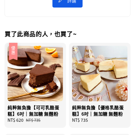
評論
買了此商品的人，也買了~
優惠
純粹無負擔【可可乳酪蛋
純粹無負擔【優格乳酪蛋
糕】6吋｜無加糖 無麵粉
糕】6吋｜無加糖 無麵粉
Sale
NT$ 620
Regular
Regular
NT$ 735
NT$ 735
price
price
price